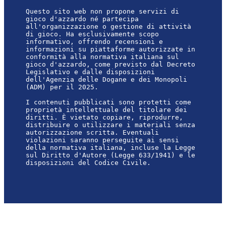
Questo sito web non propone servizi di 
gioco d'azzardo né partecipa 
all'organizzazione o gestione di attività 
di gioco. Ha esclusivamente scopo 
informativo, offrendo recensioni e 
informazioni su piattaforme autorizzate in 
conformità alla normativa italiana sul 
gioco d'azzardo, come previsto dal Decreto 
Legislativo e dalle disposizioni 
dell'Agenzia delle Dogane e dei Monopoli 
(ADM) per il 2025. 
I contenuti pubblicati sono protetti come 
proprietà intellettuale del titolare dei 
diritti. È vietato copiare, riprodurre, 
distribuire o utilizzare i materiali senza 
autorizzazione scritta. Eventuali 
violazioni saranno perseguite ai sensi 
della normativa italiana, incluse la Legge 
sul Diritto d'Autore (Legge 633/1941) e le 
disposizioni del Codice Civile. 