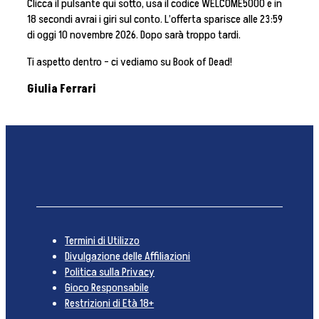
Clicca il pulsante qui sotto, usa il codice WELCOME5000 e in
18 secondi avrai i giri sul conto. L’offerta sparisce alle 23:59
di oggi 10 novembre 2026. Dopo sarà troppo tardi.
Ti aspetto dentro – ci vediamo su Book of Dead!
Giulia Ferrari
Termini di Utilizzo
Divulgazione delle Affiliazioni
Politica sulla Privacy
Gioco Responsabile
Restrizioni di Età 18+