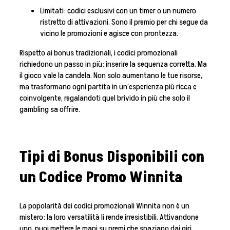
Limitati: codici esclusivi con un timer o un numero
ristretto di attivazioni. Sono il premio per chi segue da
vicino le promozioni e agisce con prontezza.
Rispetto ai bonus tradizionali, i codici promozionali
richiedono un passo in più: inserire la sequenza corretta. Ma
il gioco vale la candela. Non solo aumentano le tue risorse,
ma trasformano ogni partita in un’esperienza più ricca e
coinvolgente, regalandoti quel brivido in più che solo il
gambling sa offrire.
Tipi di Bonus Disponibili con
un Codice Promo Winnita
La popolarità dei codici promozionali Winnita non è un
mistero: la loro versatilità li rende irresistibili. Attivandone
uno, puoi mettere le mani su premi che spaziano dai giri