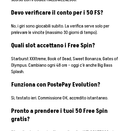
Devo verificare il conto per i 50 FS?
No, i giri sono giocabili subito. La verifica serve solo per
prelevare le vincite (massimo 30 giorni di tempo).
Quali slot accettano i Free Spin?
Starburst XXXtreme, Book of Dead, Sweet Bonanza, Gates of
Olympus. Cambiano ogni 48 ore – oggi c’è anche Big Bass
Splash.
Funziona con PostePay Evolution?
Sì, testato ieri. Commissione 0€, accredito istantaneo.
Pronto a prendere i tuoi 50 Free Spin
gratis?