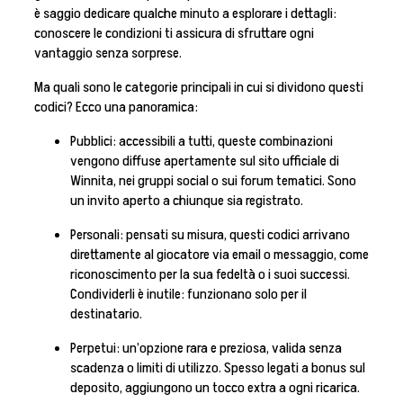
è saggio dedicare qualche minuto a esplorare i dettagli:
conoscere le condizioni ti assicura di sfruttare ogni
vantaggio senza sorprese.
Ma quali sono le categorie principali in cui si dividono questi
codici? Ecco una panoramica:
Pubblici: accessibili a tutti, queste combinazioni
vengono diffuse apertamente sul sito ufficiale di
Winnita, nei gruppi social o sui forum tematici. Sono
un invito aperto a chiunque sia registrato.
Personali: pensati su misura, questi codici arrivano
direttamente al giocatore via email o messaggio, come
riconoscimento per la sua fedeltà o i suoi successi.
Condividerli è inutile: funzionano solo per il
destinatario.
Perpetui: un’opzione rara e preziosa, valida senza
scadenza o limiti di utilizzo. Spesso legati a bonus sul
deposito, aggiungono un tocco extra a ogni ricarica.