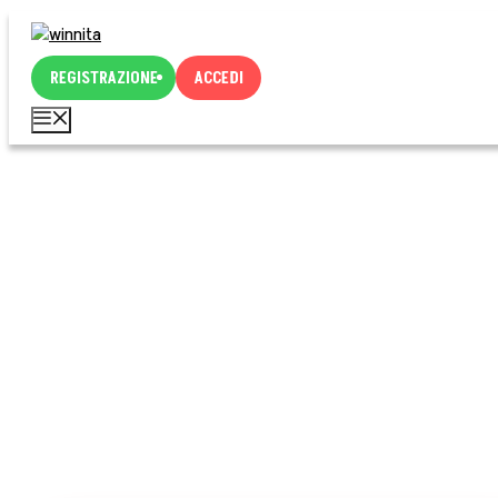
Vai
al
contenuto
REGISTRAZIONE
ACCEDI
Menu