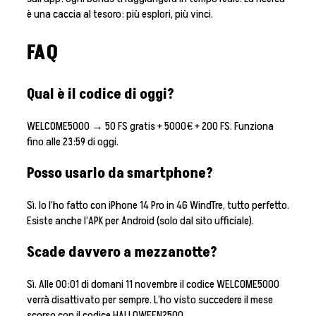
è una caccia al tesoro: più esplori, più vinci.
FAQ
Qual è il codice di oggi?
WELCOME5000 → 50 FS gratis + 5000€ + 200 FS. Funziona
fino alle 23:59 di oggi.
Posso usarlo da smartphone?
Sì. Io l’ho fatto con iPhone 14 Pro in 4G WindTre, tutto perfetto.
Esiste anche l’APK per Android (solo dal sito ufficiale).
Scade davvero a mezzanotte?
Sì. Alle 00:01 di domani 11 novembre il codice WELCOME5000
verrà disattivato per sempre. L’ho visto succedere il mese
scorso con il codice HALLOWEEN2500.