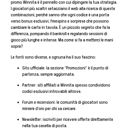
promo Winnita è il pennello con cui dipingere la tua strategia.
I giocatori più scaltri setacciano il web alla ricerca di queste
combinazioni, perché sanno che ogni codice è una porta
verso bonus esclusivi, freespins e sorprese che possono
cambiare le carte in tavola. È un piccolo segreto che fa la
differenza, pompando il bankroll e regalando sessioni di
gioco più lunghe e intense. Ma come si fa a metterci le mani
sopra?
Le fonti sono diverse, e ognuna ha il suo fascino:
Sito ufficiale: la sezione “Promozioni” è il punto di
partenza, sempre aggiornata.
Partner: siti affiliati a Winnita spesso condividono
codici esclusivi introvabili altrove.
Forum e recensioni: le comunità di giocatori sono
miniere d’oro per chi sa cercare.
Newsletter: iscriviti per ricevere offerte direttamente
nella tua casella di posta.